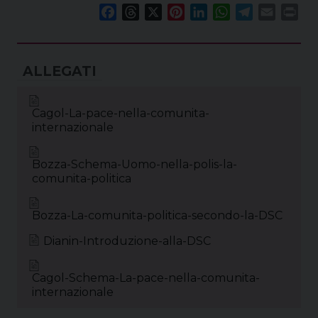
F
T
X
P
L
W
T
E
P
a
h
i
i
h
e
m
r
c
r
n
n
a
l
a
i
e
e
t
k
t
e
i
n
b
a
e
e
s
g
l
t
o
d
r
d
A
r
Cagol-La-pace-nella-comunita-
o
s
e
I
p
a
internazionale
k
s
n
p
m
t
Bozza-Schema-Uomo-nella-polis-la-
comunita-politica
Bozza-La-comunita-politica-secondo-la-DSC
Dianin-Introduzione-alla-DSC
Cagol-Schema-La-pace-nella-comunita-
internazionale