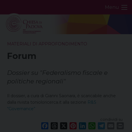
Skip
Menu
to
content
MATERIALI DI APPROFONDIMENTO
Forum
Dossier su "Federalismo fiscale e
politiche regionali"
Il dossier, a cura di Gianni Saonara, è scaricabile anche
dalla rivista tonioloricerca.it alla sezione
R&S
“Governance”
condividi su
F
T
X
P
L
W
T
E
P