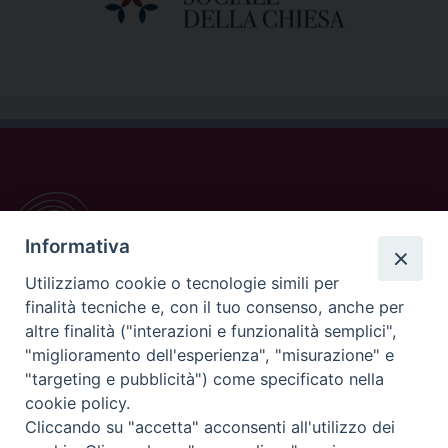
Informativa
Utilizziamo cookie o tecnologie simili per
finalità tecniche e, con il tuo consenso, anche per
altre finalità ("interazioni e funzionalità semplici",
"miglioramento dell'esperienza", "misurazione" e
CONTATTI
"targeting e pubblicità") come specificato nella
cookie policy.
Casa Pio X, via Vescovado 29
Cliccando su "accetta" acconsenti all'utilizzo dei
35141 Padova