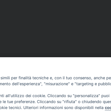
imili per finalità tecniche e, con il tuo consenso, anche per 
CONTATTI
amento dell'esperienza", "misurazione" e "targeting e pubbli
Casa Pio X, via Vescovado 29
35141 Padova
i all'utilizzo dei cookie. Cliccando su "personalizza" puoi
Tel. e Fax: 049 8771705
re le tue preferenze. Cliccando su "rifiuta" o chiudendo que
okie tecnici. Ulteriori informazioni sono disponibili nella
coo