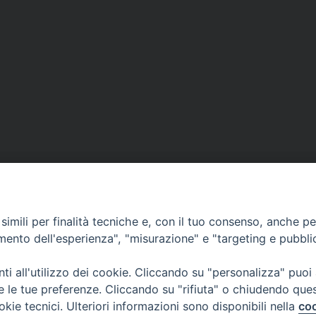
imili per finalità tecniche e, con il tuo consenso, anche per 
CONTATTI
amento dell'esperienza", "misurazione" e "targeting e pubbli
Casa Pio X, via Vescovado 29
35141 Padova
i all'utilizzo dei cookie. Cliccando su "personalizza" puoi
Tel. e Fax: 049 8771705
re le tue preferenze. Cliccando su "rifiuta" o chiudendo que
okie tecnici. Ulteriori informazioni sono disponibili nella
coo