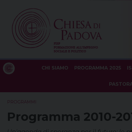
Skip
to
content
CHI SIAMO
PROGRAMMA 2025
I
PASTORA
PROGRAMMI
Programma 2010-20
Un'agenda di speranza per il futuro: le po