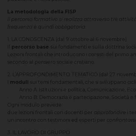
La metodologia della FISP
Il percorso formativo si realizza attraverso tre attivi
frequenza è quindi obbligatoria.
1. LA CONOSCENZA (dal 9 ottobre al 6 novembre)
Il
percorso base
sui fondamenti e sulla dottrina soci
Lezioni frontali che introducono i corsisti del primo an
secondo al pensiero sociale cristiano.
2. L’APPROFONDIMENTO TEMATICO (dal 27 novembr
I
moduli
sui temi fondamentali, che si sviluppano cic
·
Anno A: Istituzioni e politica, Comunicazione, Ec
·
Anno B: Democrazia e partecipazione, Società e 
Ogni modulo prevede:
due lezioni frontali con docenti per
approfondire
i te
un incontro con testimoni ed esperti per
confrontars
3. IL LAVORO DI GRUPPO