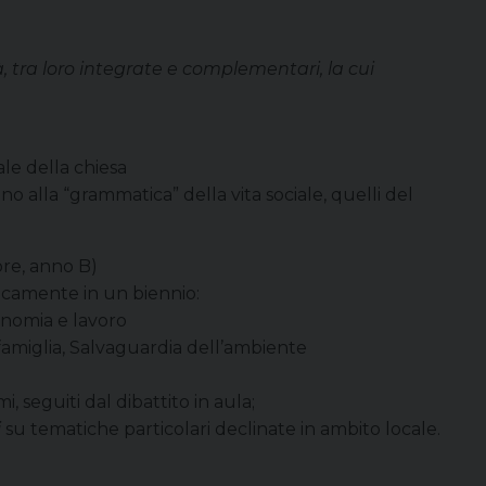
tà, tra loro integrate e complementari, la cui
ale della chiesa
no alla “grammatica” della vita sociale, quelli del
e, anno B)
licamente in un biennio:
onomia e lavoro
famiglia, Salvaguardia dell’ambiente
mi, seguiti dal dibattito in aula;
i
su tematiche particolari declinate in ambito locale.