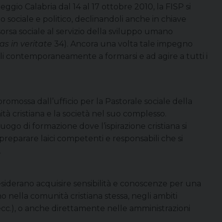
ggio Calabria dal 14 al 17 ottobre 2010, la FISP si
sociale e politico, declinandoli anche in chiave
isorsa sociale al servizio della sviluppo umano
as in veritate
34). Ancora una volta tale impegno
ili contemporaneamente a formarsi e ad agire a tutti i
romossa dall’ufficio per la Pastorale sociale della
tà cristiana e la società nel suo complesso.
luogo di formazione dove l’ispirazione cristiana si
preparare laici competenti e responsabili che si
.
desiderano acquisire sensibilità e conoscenze per una
o nella comunità cristiana stessa, negli ambiti
i, ecc.), o anche direttamente nelle amministrazioni