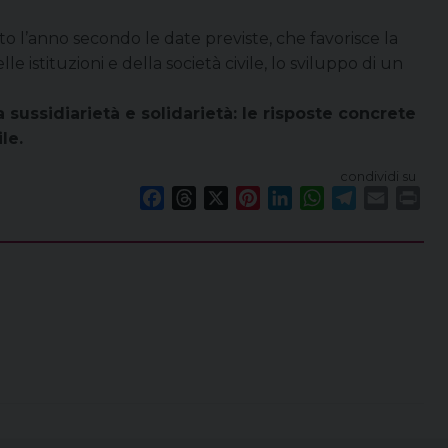
to l’anno secondo le date previste, che favorisce la
elle istituzioni e della società civile, lo sviluppo di un
a sussidiarietà e solidarietà: le risposte concrete
le.
condividi su
F
T
X
P
L
W
T
E
P
a
h
i
i
h
e
m
r
c
r
n
n
a
l
a
i
e
e
t
k
t
e
i
n
b
a
e
e
s
g
l
t
o
d
r
d
A
r
o
s
e
I
p
a
k
s
n
p
m
t