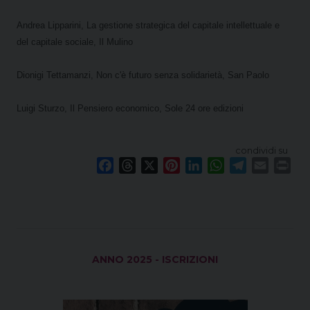
Andrea Lipparini, La gestione strategica del capitale intellettuale e
del capitale sociale, Il Mulino
Dionigi Tettamanzi, Non c'è futuro senza solidarietà, San Paolo
Luigi Sturzo, Il Pensiero economico, Sole 24 ore edizioni
condividi su
F
T
X
P
L
W
T
E
P
a
h
i
i
h
e
m
r
c
r
n
n
a
l
a
i
e
e
t
k
t
e
i
n
b
a
e
e
s
g
l
t
o
d
r
d
A
r
ANNO 2025 - ISCRIZIONI
o
s
e
I
p
a
k
s
n
p
m
t