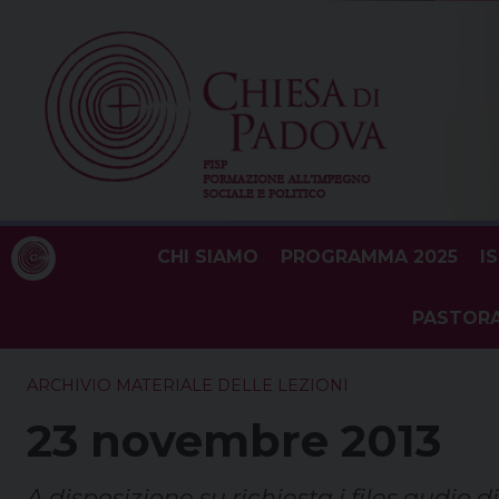
Skip
to
content
CHI SIAMO
PROGRAMMA 2025
I
PASTORA
ARCHIVIO MATERIALE DELLE LEZIONI
23 novembre 2013
A disposizione su richiesta i files audio 