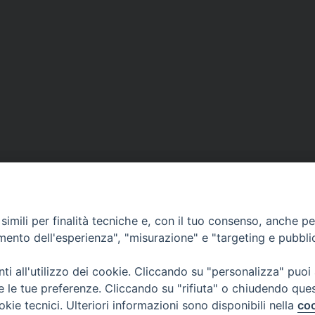
imili per finalità tecniche e, con il tuo consenso, anche per 
CONTATTI
amento dell'esperienza", "misurazione" e "targeting e pubbli
Casa Pio X, via Vescovado 29
35141 Padova
i all'utilizzo dei cookie. Cliccando su "personalizza" puoi
Tel. e Fax: 049 8771705
re le tue preferenze. Cliccando su "rifiuta" o chiudendo que
okie tecnici. Ulteriori informazioni sono disponibili nella
coo