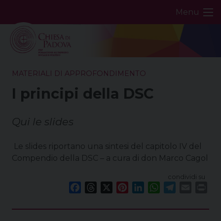
Skip
Menu
to
content
MATERIALI DI APPROFONDIMENTO
I principi della DSC
Qui le slides
Le slides riportano una sintesi del capitolo IV del
Compendio della DSC – a cura di don Marco Cagol
condividi su
F
T
X
P
L
W
T
E
P
a
h
i
i
h
e
m
r
c
r
n
n
a
l
a
i