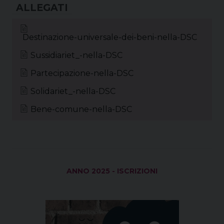
e
e
t
k
t
e
i
n
b
a
e
e
s
g
l
t
o
d
r
d
A
r
Destinazione-universale-dei-beni-nella-DSC
o
s
e
I
p
a
k
s
n
p
m
Sussidiariet_-nella-DSC
t
Partecipazione-nella-DSC
Solidariet_-nella-DSC
Bene-comune-nella-DSC
ANNO 2025 - ISCRIZIONI