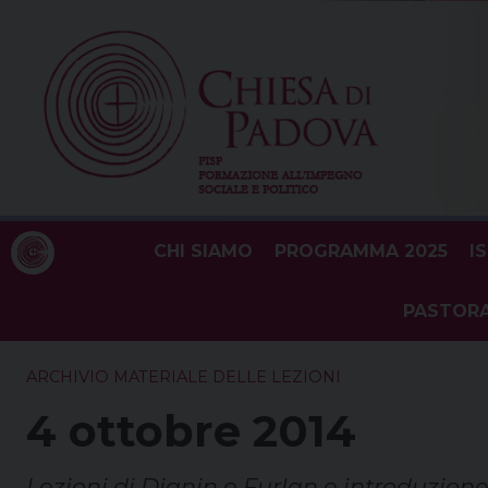
Skip
to
content
CHI SIAMO
PROGRAMMA 2025
I
PASTORA
ARCHIVIO MATERIALE DELLE LEZIONI
4 ottobre 2014
Lezioni di Dianin e Furlan e introduzione