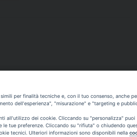
imili per finalità tecniche e, con il tuo consenso, anche per 
CONTATTI
amento dell'esperienza", "misurazione" e "targeting e pubbli
Casa Pio X, via Vescovado 29
35141 Padova
i all'utilizzo dei cookie. Cliccando su "personalizza" puoi
Tel. e Fax: 049 8771705
re le tue preferenze. Cliccando su "rifiuta" o chiudendo que
okie tecnici. Ulteriori informazioni sono disponibili nella
coo