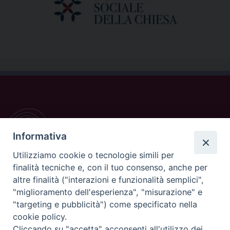
Informativa
Utilizziamo cookie o tecnologie simili per
finalità tecniche e, con il tuo consenso, anche per
altre finalità ("interazioni e funzionalità semplici",
"miglioramento dell'esperienza", "misurazione" e
CONTATTI
"targeting e pubblicità") come specificato nella
cookie policy.
Casa Pio X, via Vescovado 29
Cliccando su "accetta" acconsenti all'utilizzo dei