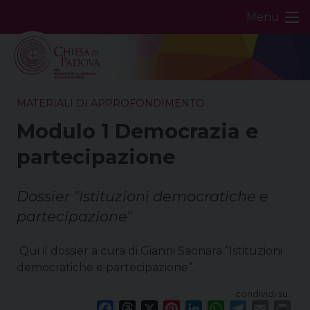
Skip
Menu
to
content
MATERIALI DI APPROFONDIMENTO
Modulo 1 Democrazia e
partecipazione
Dossier "Istituzioni democratiche e
partecipazione"
Qui il dossier a cura di Gianni Saonara “Istituzioni
democratiche e partecipazione”.
condividi su
F
T
X
P
L
W
T
E
P