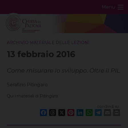
Skip
Menu
to
content
ARCHIVIO MATERIALE DELLE LEZIONI
13 febbraio 2016
Come misurare lo sviluppo. Oltre il PIL
Serafino Pitingaro
Qui i materiali di Pitingaro
condividi su
F
T
X
P
L
W
T
E
P
a
h
i
i
h
e
m
r
c
r
n
n
a
l
a
i