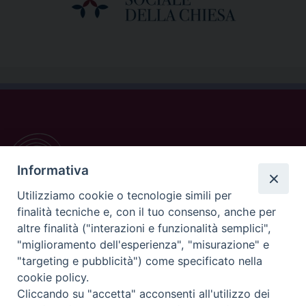
Informativa
Utilizziamo cookie o tecnologie simili per
finalità tecniche e, con il tuo consenso, anche per
altre finalità ("interazioni e funzionalità semplici",
"miglioramento dell'esperienza", "misurazione" e
CONTATTI
"targeting e pubblicità") come specificato nella
cookie policy.
Casa Pio X, via Vescovado 29
Cliccando su "accetta" acconsenti all'utilizzo dei
35141 Padova