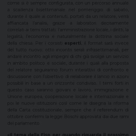
come si è sempre configurata, con un percorso annuale
a scadenza bisettimanale nel pomeriggio di sabato,
durante il quale ai contenuti, portati da un relatore, verrà
affiancata l’analisi, grazie a laboratori decisamente
correlati ai temi trattati: l’amministrazione locale, i diritti, la
legalità, l’economia e naturalmente la dottrina sociale
della chiesa. Per i corsisti
esperti
, il format sarà invece
del tutto nuovo: otto incontri serali infrasettimanali, per
andare incontro agli impegni di chi già svolge un servizio
in ambito politico e sociale, durante i quali alla proposta
del relatore seguiranno forum interattivi di confronto e
discussione con l’obiettivo di rielaborare il lancio in azioni
possibili in base a un orizzonte condiviso. I temi forti in
questo caso saranno giovani e lavoro, immigrazione e
Unione europea, cooperazione locale e internazionale e
poi le nuove istituzioni così come le disegna la riforma
della Carta costituzionale, sempre che il referendum di
ottobre confermi la legge Boschi approvata dai due rami
del parlamento.
«Il tema della Fisp per quando riguarda il prossimo