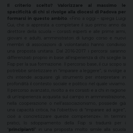
Il criterio scelto? Valorizzare al massimo le
specificità di chi si rivolge alla diocesi di Padova per
formarsi in questo ambito
. «Fino a oggi – spiega Luigi
Gui, che si appresta a completare il suo primo anno da
direttore della scuola – corsisti esperti e alle prime armi,
giovani e adulti, amministratori di lungo corso e nuovi
membri di associazioni di volontariato hanno condiviso
una proposta unitaria. Dal 2016-2017 i percorsi saranno
differenziati proprio in base all’esperienza di chi sceglie la
Fisp per la sua formazione. Il percorso base, il cui scopo si
potrebbe sintetizzare in “imparare a leggere”, si rivolge a
chi intende acquisire gli strumenti per interpretare in
profondità il contesto sociale e politico nel quale viviamo.
Il percorso avanzato, rivolto a ex corsisti e a chi in ragione
di un’esperienza acquisita sul campo in amministrazione,
nella cooperazione o nell’associazionismo, possiede già
una capacità critica, ha l’obiettivo di “imparare ad agire”,
cioè a concretizzare queste competenze». In termini
pratici, lo sdoppiamento della Fisp si tradurrà per i
“
principianti
” in una proposta molto simile alla scuola