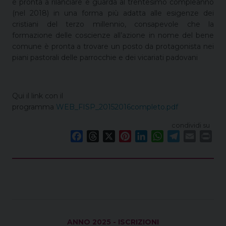
è pronta a rilanciare e guarda al trentesimo compleanno
(nel 2018) in una forma più adatta alle esigenze dei
cristiani del terzo millennio, consapevole che la
formazione delle coscienze all’azione in nome del bene
comune è pronta a trovare un posto da protagonista nei
piani pastorali delle parrocchie e dei vicariati padovani
Qui il link con il
programma
WEB_FISP_20152016completo.pdf
condividi su
F
T
X
P
L
W
T
E
P
a
h
i
i
h
e
m
r
c
r
n
n
a
l
a
i
e
e
t
k
t
e
i
n
b
a
e
e
s
g
l
t
o
d
r
d
A
r
o
s
e
I
p
a
k
s
n
p
m
ANNO 2025 - ISCRIZIONI