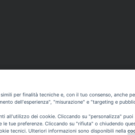
imili per finalità tecniche e, con il tuo consenso, anche per 
CONTATTI
amento dell'esperienza", "misurazione" e "targeting e pubbli
Casa Pio X, via Vescovado 29
35141 Padova
i all'utilizzo dei cookie. Cliccando su "personalizza" puoi
Tel. e Fax: 049 8771705
re le tue preferenze. Cliccando su "rifiuta" o chiudendo que
okie tecnici. Ulteriori informazioni sono disponibili nella
coo