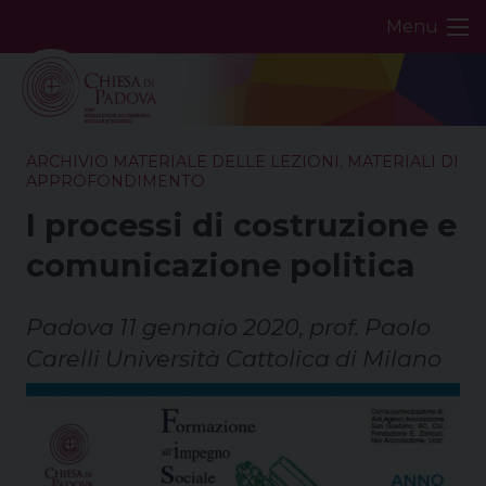
Skip
Menu
to
content
ARCHIVIO MATERIALE DELLE LEZIONI
,
MATERIALI DI
APPROFONDIMENTO
I processi di costruzione e
comunicazione politica
Padova 11 gennaio 2020, prof. Paolo
Carelli Università Cattolica di Milano