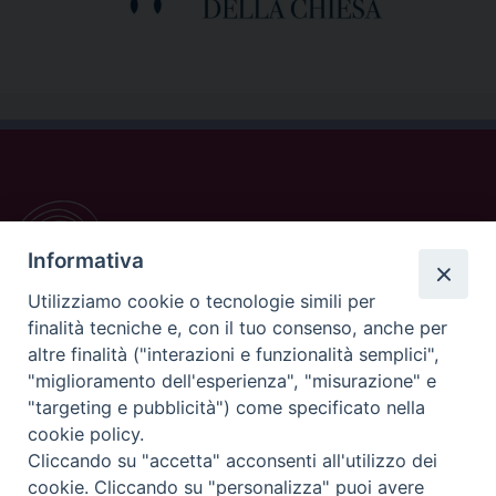
Informativa
Utilizziamo cookie o tecnologie simili per
finalità tecniche e, con il tuo consenso, anche per
altre finalità ("interazioni e funzionalità semplici",
"miglioramento dell'esperienza", "misurazione" e
CONTATTI
"targeting e pubblicità") come specificato nella
cookie policy.
Casa Pio X, via Vescovado 29
Cliccando su "accetta" acconsenti all'utilizzo dei
35141 Padova
cookie. Cliccando su "personalizza" puoi avere
Tel. e Fax: 049 8771705