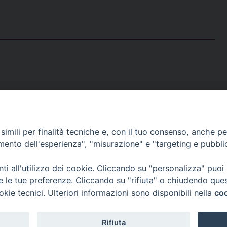
imili per finalità tecniche e, con il tuo consenso, anche per 
CONTATTI
amento dell'esperienza", "misurazione" e "targeting e pubbli
Casa Pio X, via Vescovado 29
35141 Padova
i all'utilizzo dei cookie. Cliccando su "personalizza" puoi
Tel. e Fax: 049 8771705
re le tue preferenze. Cliccando su "rifiuta" o chiudendo que
okie tecnici. Ulteriori informazioni sono disponibili nella
coo
Rifiuta