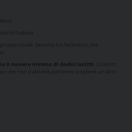
adova
anceschi-Padova
n gruppo locale. Servono tre facilitatori, che
po.
no il numero minimo di dodici iscritti
. Gli iscritti
o che non si attiverà, potranno scegliere un altro