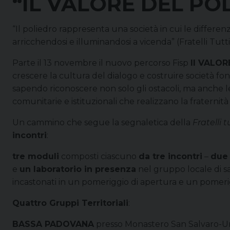
“IL VALORE DEL PO
“Il poliedro rappresenta una società in cui le differe
arricchendosi e illuminandosi a vicenda” (Fratelli Tutti
Parte il 13 novembre il nuovo percorso Fisp
Il VALOR
crescere la cultura del dialogo e costruire società fond
sapendo riconoscere non solo gli ostacoli, ma anche le
comunitarie e istituzionali che realizzano la fraternità
Un cammino che segue la segnaletica della
Fratelli t
incontri
:
tre moduli
composti ciascuno
da tre incontri
–
due 
e
un laboratorio in presenza
nel gruppo locale di 
incastonati in un pomeriggio di apertura e un pomerig
Quattro Gruppi Territoriali
:
BASSA PADOVANA
presso Monastero San Salvaro-U