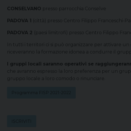
CONSELVANO
presso parrocchia Conselve
PADOVA 1
(città) presso Centro Filippo Franceschi-P
PADOVA 2
(paesi limitrofi) presso Centro Filippo Fr
In tutti i territori ci si può organizzare per attivare u
riceveranno la formazione idonea a condurre il grup
I gruppi locali saranno operativi se raggiungeran
che avranno espresso la loro preferenza per un grupp
gruppo locale a loro comodo o rinunciare.
Programma FISP 2021-2022
ISCRIVITI