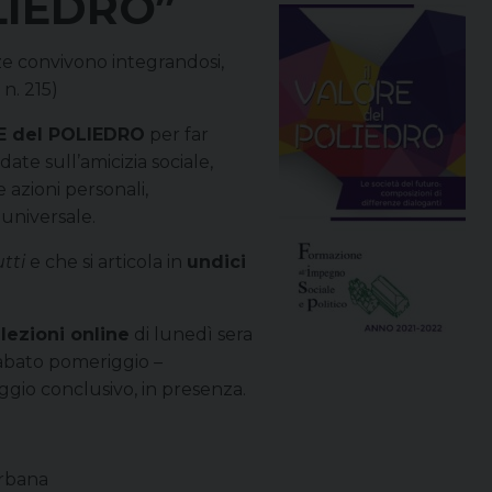
LIEDRO”
nze convivono integrandosi,
 n. 215)
E del POLIEDRO
per far
ate sull’amicizia sociale,
 azioni personali,
 universale.
utti
e che si articola in
undici
lezioni online
di lunedì sera
sabato pomeriggio
–
gio conclusivo, in presenza.
rbana