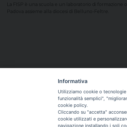
La FISP è una scuola e un laboratorio di formazione org
Padova assieme alla diocesi di Belluno-Feltre.
Informativa
Utilizziamo cookie o tecnologie s
funzionalità semplici", "miglior
cookie policy.
Cliccando su "accetta" acconsent
cookie utilizzati e personalizza
navigazione installando i soli co