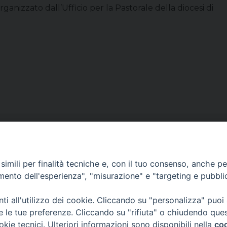
anizzato dall’Ufficio per la Pastorale della diocesi di
imili per finalità tecniche e, con il tuo consenso, anche per 
CONTATTI
amento dell'esperienza", "misurazione" e "targeting e pubbli
Casa Pio X, via Vescovado 29
35141 Padova
i all'utilizzo dei cookie. Cliccando su "personalizza" puoi
Tel. e Fax: 049 8771705
re le tue preferenze. Cliccando su "rifiuta" o chiudendo que
okie tecnici. Ulteriori informazioni sono disponibili nella
coo