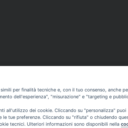
imili per finalità tecniche e, con il tuo consenso, anche per 
CONTATTI
amento dell'esperienza", "misurazione" e "targeting e pubbli
Casa Pio X, via Vescovado 29
35141 Padova
i all'utilizzo dei cookie. Cliccando su "personalizza" puoi
Tel. e Fax: 049 8771705
re le tue preferenze. Cliccando su "rifiuta" o chiudendo que
okie tecnici. Ulteriori informazioni sono disponibili nella
coo