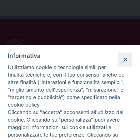
Informativa
Utilizziamo cookie o tecnologie simili per
finalità tecniche e, con il tuo consenso, anche per
altre finalità ("interazioni e funzionalità semplici",
"miglioramento dell'esperienza", "misurazione" e
CONTATTI
"targeting e pubblicità") come specificato nella
cookie policy.
Casa Pio X, via Vescovado 29
Cliccando su "accetta" acconsenti all'utilizzo dei
35141 Padova
cookie. Cliccando su "personalizza" puoi avere
Tel. e Fax: 049 8771705
maggiori informazioni sui cookie utilizzati e
personalizzare le tue preferenze. Cliccando su