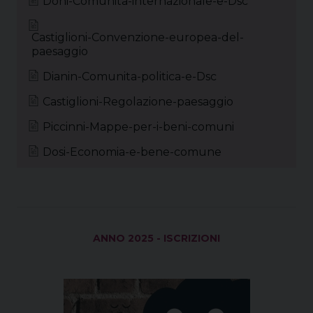
Doni-Comunita-internazionale-e-Dsc
o
s
e
I
p
a
k
s
n
p
m
Castiglioni-Convenzione-europea-del-
t
paesaggio
Dianin-Comunita-politica-e-Dsc
Castiglioni-Regolazione-paesaggio
Piccinni-Mappe-per-i-beni-comuni
Dosi-Economia-e-bene-comune
ANNO 2025 - ISCRIZIONI