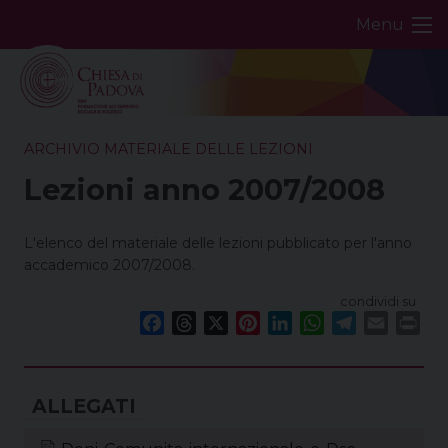
Skip
Menu
to
content
ARCHIVIO MATERIALE DELLE LEZIONI
Lezioni anno 2007/2008
L'elenco del materiale delle lezioni pubblicato per l'anno
accademico 2007/2008.
condividi su
F
T
X
P
L
W
T
E
P
a
h
i
i
h
e
m
r
c
r
n
n
a
l
a
i
e
e
t
k
t
e
i
n
b
a
e
e
s
g
l
t
o
d
r
d
A
r