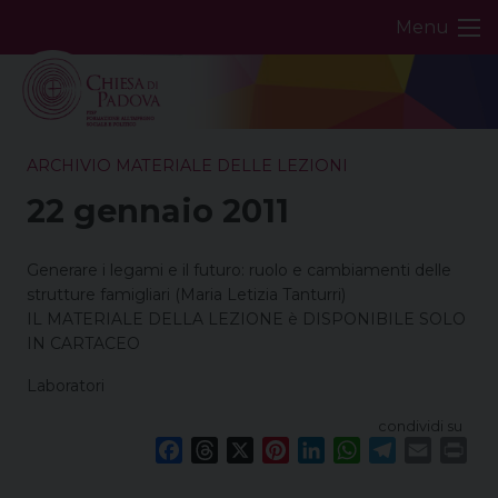
Skip
Menu
to
content
ARCHIVIO MATERIALE DELLE LEZIONI
22 gennaio 2011
Generare i legami e il futuro: ruolo e cambiamenti delle
strutture famigliari (Maria Letizia Tanturri)
IL MATERIALE DELLA LEZIONE è DISPONIBILE SOLO
IN CARTACEO
Laboratori
condividi su
F
T
X
P
L
W
T
E
P
a
h
i
i
h
e
m
r