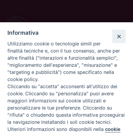
Informativa
Utilizziamo cookie o tecnologie simili per
finalità tecniche e, con il tuo consenso, anche per
altre finalità ("interazioni e funzionalità semplici",
"miglioramento dell'esperienza", "misurazione" e
CONTATTI
"targeting e pubblicità") come specificato nella
cookie policy.
Casa Pio X, via Vescovado 29
Cliccando su "accetta" acconsenti all'utilizzo dei
35141 Padova
cookie. Cliccando su "personalizza" puoi avere
Tel. e Fax: 049 8771705
maggiori informazioni sui cookie utilizzati e
personalizzare le tue preferenze. Cliccando su
"rifiuta" o chiudendo questa informativa proseguirai
Copyright©
ChiesadiPadova2022
Privacy Policy
la navigazione installando i soli cookie tecnici.
Ulteriori informazioni sono disponibili nella
cookie
Preferenze Cookie