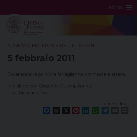
Skip
Menu
to
content
ARCHIVIO MATERIALE DELLE LEZIONI
5 febbraio 2011
Esperienze: le politiche famigliari tra promesse e attese.
In dialogo con Giuseppe Guarini, Andrea
Piva, Giancarlo Piva
condividi su
F
T
X
P
L
W
T
E
P
a
h
i
i
h
e
m
r
c
r
n
n
a
l
a
i
e
e
t
k
t
e
i
n