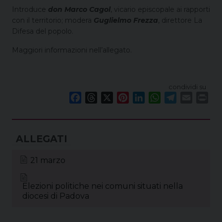
Introduce
don Marco Cagol
, vicario episcopale ai rapporti
con il territorio; modera
Guglielmo Frezza
, direttore La
Difesa del popolo.
Maggiori informazioni nell’allegato.
condividi su
F
T
X
P
L
W
T
E
P
a
h
i
i
h
e
m
r
c
r
n
n
a
l
a
i
e
e
t
k
t
e
i
n
b
a
e
e
s
g
l
t
o
d
r
d
A
r
21 marzo
o
s
e
I
p
a
k
s
n
p
m
Elezioni politiche nei comuni situati nella
t
diocesi di Padova