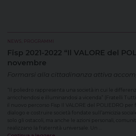
NEWS
,
PROGRAMMI
Fisp 2021-2022 “Il VALORE del POLI
novembre
Formarsi alla cittadinanza attiva accomp
“Il poliedro rappresenta una società in cui le differe
arricchendosi e illuminandosi a vicenda” (Fratelli Tutt
il nuovo percorso Fisp Il VALORE del POLIEDRO per fa
dialogo e costruire società fondate sull’amicizia soci
solo gli ostacoli, ma anche le azioni personali, comunita
realizzano la fraternità universale. Un …
Continua a leggere