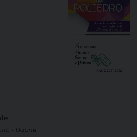
le
lia - Baone