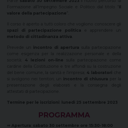
Parte
sabato 30 settembre 2023
il nuovo percorso di
Formazione all’Impegno Sociale e Politico dal titolo “
Il
valore della partecipazione
”.
Il corso è aperto a tutti coloro che vogliono conoscere gli
spazi di partecipazione politica
e apprendere un
metodo di cittadinanza attiva
.
Prevede un
incontro di apertura
sulla partecipazione
come esigenza per la realizzazione personale e della
società;
4 lezioni on-line
sulla partecipazione come
cardine della Costituzione e tre affondi su la costruzione
del bene comune, la sanità e l’impresa;
4 laboratori
che
si svolgono nei territori; un
incontro di chiusura
per la
presentazione degli elaborati e la consegna degli
attestati di partecipazione.
Termine per le iscrizioni
:
lunedì 25 settembre 2023
PROGRAMMA
⇒ Apertura
:
sabato 30 settembre
ore 15:30-18:00