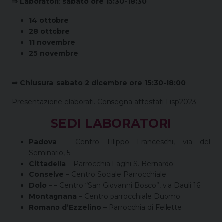
⇒ Laboratori
:
sabato ore 15:30-18:30
14 ottobre
28 ottobre
11 novembre
25 novembre
⇒ Chiusura
:
sabato 2 dicembre ore 15:30-18:00
Presentazione elaborati. Consegna attestati Fisp2023
SEDI LABORATORI
Padova
– Centro Filippo Franceschi, via del
Seminario, 5
Cittadella
– Parrocchia Laghi S. Bernardo
Conselve
– Centro Sociale Parrocchiale
Dolo
– – Centro “San Giovanni Bosco”, via Dauli 16
Montagnana
– Centro parrocchiale Duomo
Romano d’Ezzelino
– Parrocchia di Fellette