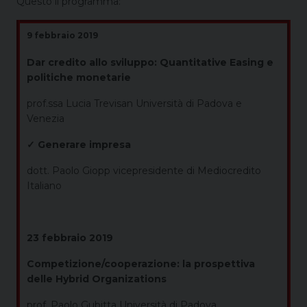
Questo il programma:
9 febbraio 2019
Dar credito allo sviluppo: Quantitative Easing e
politiche
monetarie
prof.ssa Lucia Trevisan Università di Padova e
Venezia
✓ Generare impresa
dott. Paolo Giopp vicepresidente di Mediocredito
Italiano
23 febbraio 2019
Competizione/cooperazione: la prospettiva
delle Hybrid Organizations
prof. Paolo Gubitta Università di Padova