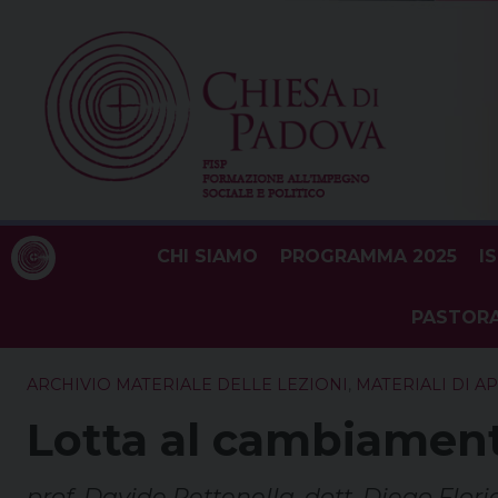
Skip
to
content
CHI SIAMO
PROGRAMMA 2025
I
PASTORA
ARCHIVIO MATERIALE DELLE LEZIONI
,
MATERIALI DI 
Lotta al cambiament
prof. Davide Pettenella, dott. Diego Flori