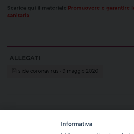
Scarica qui il materiale
Promuovere e garantire l
sanitaria
slide coronavirus - 9 maggio 2020
Informativa